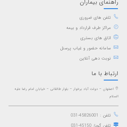
راهنمای بیماران
تلفن های ضروری
مراکز طرف قرارداد و بیمه
اتاق های بستری
سامانه حضور و غیاب پرسنل
نوبت دهی آنلاین
ارتباط با ما
اصفهان – دولت آباد برخوار – بلوار طالقانی – خیابان امام رضا علیه
السلام
تلفن : 45826001-031
تلفن گویا: 45150-031